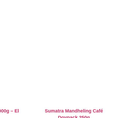
000g – El
Sumatra Mandheling Café
Doypack 250g