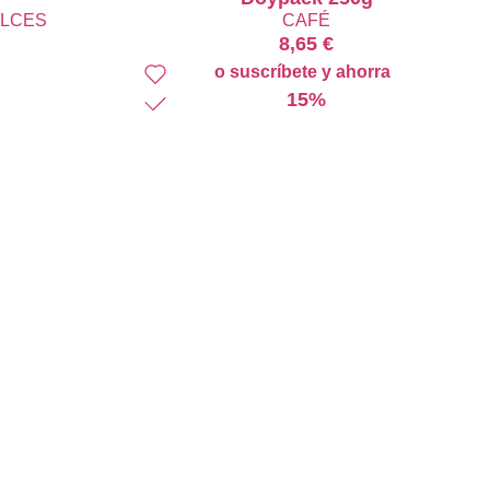
ULCES
CAFÉ
8,65
€
o suscríbete y ahorra
15%