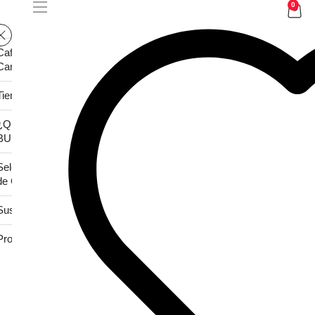
0
Cafés
Camali
Tienda
¿QUÉ
BUSCAS?
Selección
de Café
Suscripción
Promociones