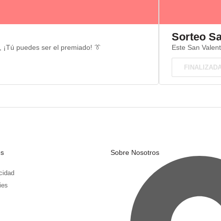
Sorteo Sa
a, ¡Tú puedes ser el premiado! 👔
Este San Valent
FINALIZAD
es
Sobre Nosotros
acidad
ies