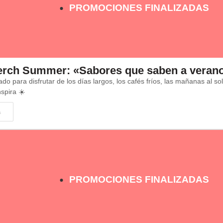
PROMOCIONES FINALIZADAS
erch Summer: «Sabores que saben a veran
do para disfrutar de los días largos, los cafés fríos, las mañanas al s
spira ☀️
A
PROMOCIONES FINALIZADAS