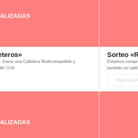
ALIZADAS
eteros»
Sorteo «R
s. Gana una Cafetera Multicompatible y
Estamos comprom
! 🚴‍♂️☕
también tu café
FINALIZAD
ALIZADAS