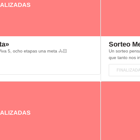
ALIZADAS
ta»
Sorteo M
 Viva 5, ocho etapas una meta 🚴🏻
Un sorteo pensa
que tanto nos in
FINALIZAD
ALIZADAS