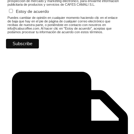
prospección de mercado y marketing electrónico, para enviarme información
publicitaria de productos y servicios de CAFES CAMALI S.L.
Estoy de acuerdo
Puedes cambiar de opinión en cualquier momento haciendo clic en el enlace
de baja que hay en el pie de página de cualquier correo electrónico que
recibas de nuestra parte, o poniéndote en contacto con nosotros en
info@cabucoffee.com. Al hacer clic en "Estoy de acuerdo", aceptas que
podamos procesar tu información de acuerdo con estos términos.