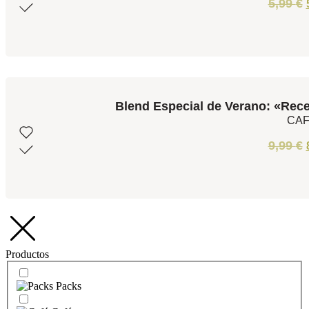
5,99
€
Blend Especial de Verano: «Rece
CA
9,99
€
Productos
Packs