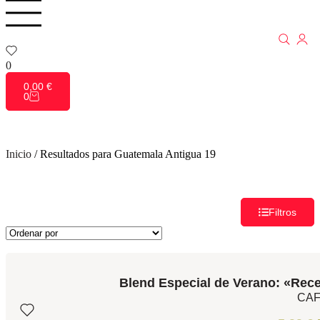
0
0,00
€
0
Inicio
/
Resultados para Guatemala Antigua 19
Filtros
Blend Especial de Verano: «Rece
CA