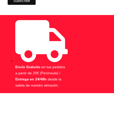
Envío Gratuito
en tus pedidos
a partir de 20€ (Peninsula) /
Entrega en 24/48h
desde la
salida de nuestro almacén.