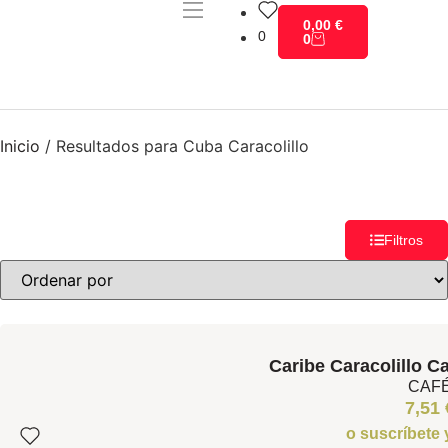
0,00
€
0
0
Inicio
/
Resultados para Cuba Caracolillo
Filtros
Caribe Caracolillo C
CAF
7,51
o suscríbete